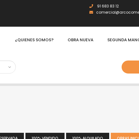
91 683 83 12
comercial@arcocomer
¿QUIENES SOMOS?
OBRA NUEVA
SEGUNDA MAN
)
RESERVADA
100% VENDIDO
100% ALQUILADO
OBRAS INIC