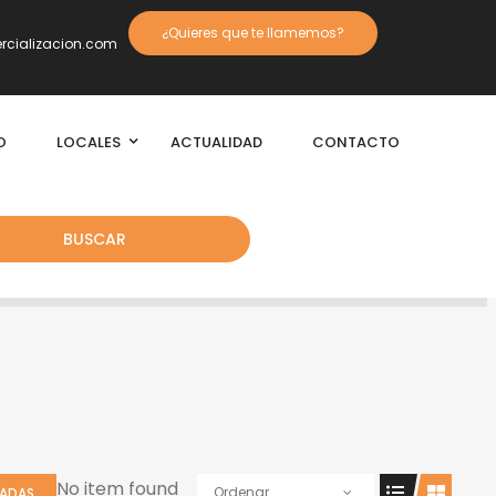
¿Quieres que te llamemos?
cializacion.com
O
LOCALES
ACTUALIDAD
CONTACTO
BUSCAR
No item found
Ordenar
IADAS