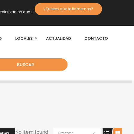
¿Quieres que te llamemos?
cializacion.com
O
LOCALES
ACTUALIDAD
CONTACTO
BUSCAR
No item found
Ordenar
IADAS