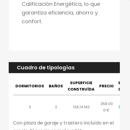
Calificación Energética, lo que
garantiza eficiencia, ahorro y
confort.
Cuadro de tipologías
SUPERFICIE
ESTA
DORMITORIOS
BAÑOS
PRECIO
CONSTRUÍDA
DE V
358.00
3
2
128,14 M2
DISPO
0 €
E
Con plaza de garaje y trastero incluído en el