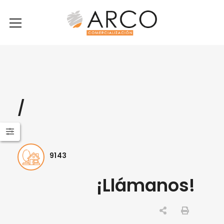
/
9143
¡Llámanos!