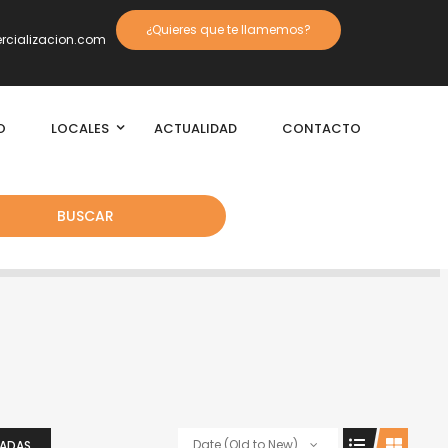
¿Quieres que te llamemos?
cializacion.com
O
LOCALES
ACTUALIDAD
CONTACTO
BUSCAR
Date (Old to New)
IADAS