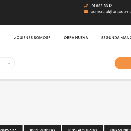
91 683 83 12
comercial@arcocomer
¿QUIENES SOMOS?
OBRA NUEVA
SEGUNDA MAN
RESERVADA
100% VENDIDO
100% ALQUILADO
OBRAS INIC