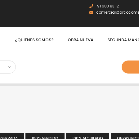
91 683 83 12
comercial@arcocomer
¿QUIENES SOMOS?
OBRA NUEVA
SEGUNDA MAN
RESERVADA
100% VENDIDO
100% ALQUILADO
OBRAS INIC