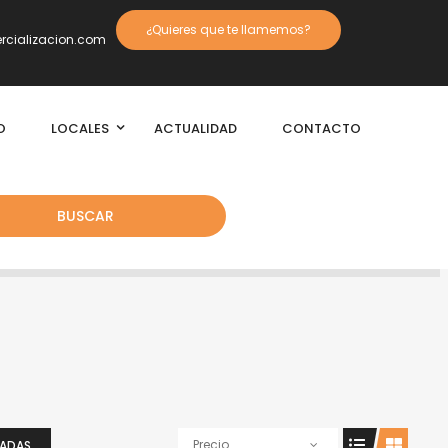
¿Quieres que te llamemos?
cializacion.com
O
LOCALES
ACTUALIDAD
CONTACTO
BUSCAR
Precio
IADAS