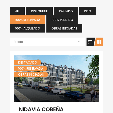
ALL
DISPONIBLE
PAREADO
PISO
100% RESERVADA
100% VENDIDO
100% ALQUILADO
OBRAS INICIADAS
Precio
DESTACADO
100% RESERVADA
OBRAS INICIADAS
NIDAVIA COBEÑA