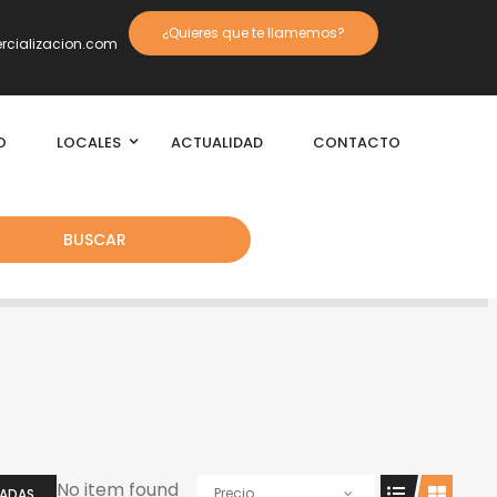
¿Quieres que te llamemos?
cializacion.com
O
LOCALES
ACTUALIDAD
CONTACTO
BUSCAR
No item found
Precio
IADAS